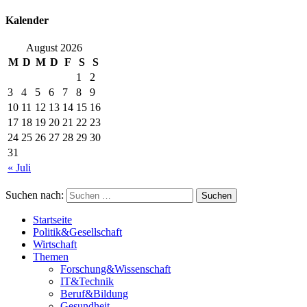
Kalender
August 2026
M
D
M
D
F
S
S
1
2
3
4
5
6
7
8
9
10
11
12
13
14
15
16
17
18
19
20
21
22
23
24
25
26
27
28
29
30
31
« Juli
Suchen nach:
Startseite
Politik&Gesellschaft
Wirtschaft
Themen
Forschung&Wissenschaft
IT&Technik
Beruf&Bildung
Gesundheit