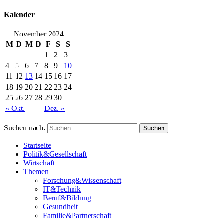
Kalender
November 2024
M
D
M
D
F
S
S
1
2
3
4
5
6
7
8
9
10
11
12
13
14
15
16
17
18
19
20
21
22
23
24
25
26
27
28
29
30
« Okt.
Dez. »
Suchen nach:
Startseite
Politik&Gesellschaft
Wirtschaft
Themen
Forschung&Wissenschaft
IT&Technik
Beruf&Bildung
Gesundheit
Familie&Partnerschaft