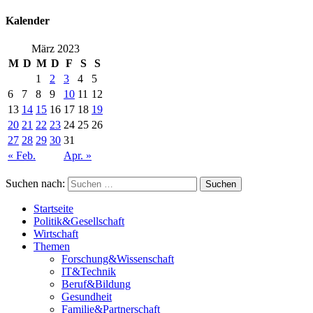
Kalender
März 2023
M
D
M
D
F
S
S
1
2
3
4
5
6
7
8
9
10
11
12
13
14
15
16
17
18
19
20
21
22
23
24
25
26
27
28
29
30
31
« Feb.
Apr. »
Suchen nach:
Startseite
Politik&Gesellschaft
Wirtschaft
Themen
Forschung&Wissenschaft
IT&Technik
Beruf&Bildung
Gesundheit
Familie&Partnerschaft